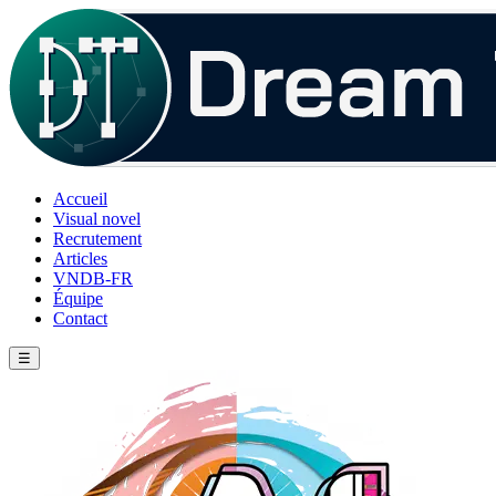
Accueil
Visual novel
Recrutement
Articles
VNDB-FR
Équipe
Contact
☰