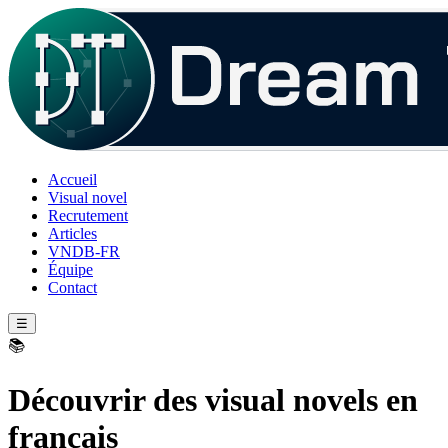
Accueil
Visual novel
Recrutement
Articles
VNDB-FR
Équipe
Contact
☰
📚
Découvrir des visual novels en
français