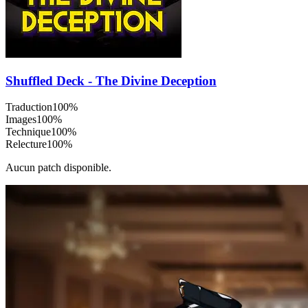
Shuffled Deck - The Divine Deception
Traduction
100
%
Images
100
%
Technique
100
%
Relecture
100
%
Aucun patch disponible.