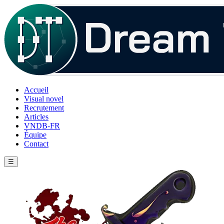
Accueil
Visual novel
Recrutement
Articles
VNDB-FR
Équipe
Contact
☰