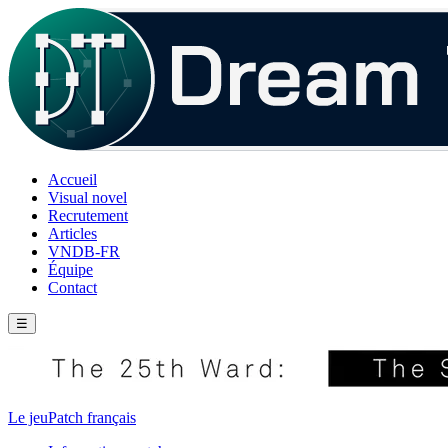
Accueil
Visual novel
Recrutement
Articles
VNDB-FR
Équipe
Contact
☰
Le jeu
Patch français