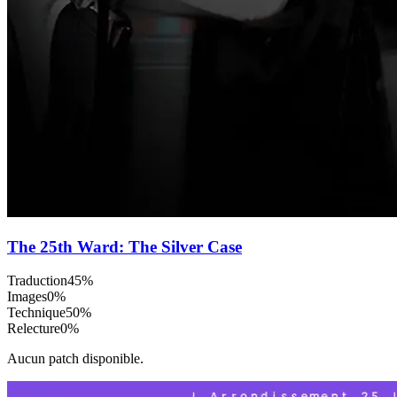
The 25th Ward: The Silver Case
Traduction
45
%
Images
0
%
Technique
50
%
Relecture
0
%
Aucun patch disponible.