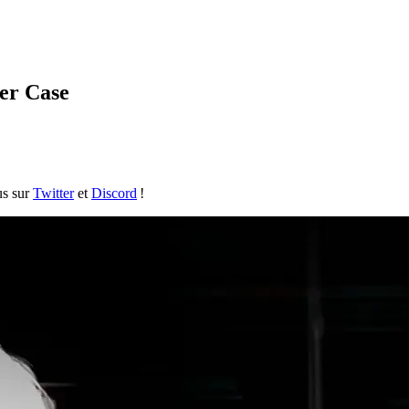
ver Case
us sur
Twitter
et
Discord
!