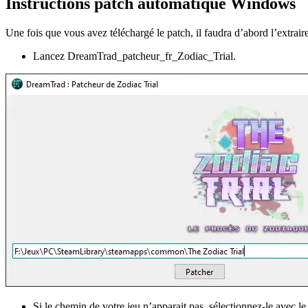
Instructions patch automatique Windows
Une fois que vous avez téléchargé le patch, il faudra d’abord l’extrair
Lancez DreamTrad_patcheur_fr_Zodiac_Trial.
Si le chemin de votre jeu n’apparait pas, sélectionnez-le avec l