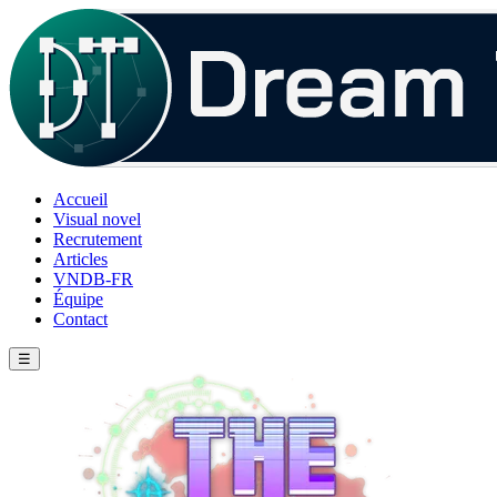
Accueil
Visual novel
Recrutement
Articles
VNDB-FR
Équipe
Contact
☰