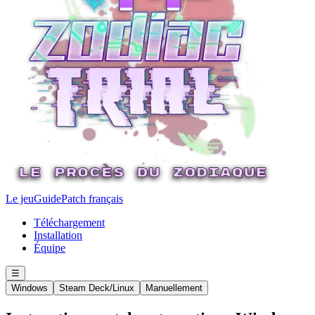
Le jeu
Guide
Patch français
Téléchargement
Installation
Équipe
☰
Windows
Steam Deck/Linux
Manuellement