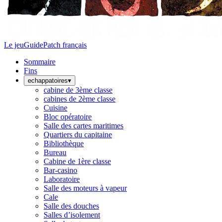
Le jeu
Guide
Patch français
Sommaire
Fins
echappatoires
▾
cabine de 3ème classe
cabines de 2ème classe
Cuisine
Bloc opératoire
Salle des cartes maritimes
Quartiers du capitaine
Bibliothèque
Bureau
Cabine de 1ère classe
Bar-casino
Laboratoire
Salle des moteurs à vapeur
Cale
Salle des douches
Salles d’isolement