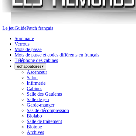
Le jeu
Guide
Patch français
Sommaire
Verrous
Mots de passe
Mots de passe et codes différents en français
Téléphone des cabines
echappatoires
▾
Ascenceur
Salon
Infirmerie
Cabines
Salle des Gaulems
Salle de jeu
Garde-manger
Sas de décompression
Biolabo
Salle de traitement
Biotope
Archives