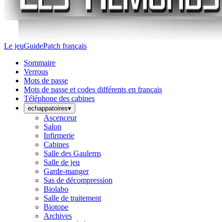
Le jeu
Guide
Patch français
Sommaire
Verrous
Mots de passe
Mots de passe et codes différents en français
Téléphone des cabines
echappatoires
▾
Ascenceur
Salon
Infirmerie
Cabines
Salle des Gaulems
Salle de jeu
Garde-manger
Sas de décompression
Biolabo
Salle de traitement
Biotope
Archives